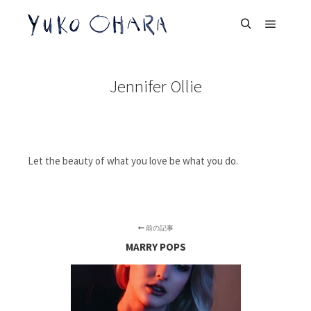
メイン
検索
Jennifer Ollie
Let the beauty of what you love be what you do.
前の記事
MARRY POPS